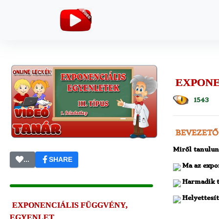
EXPONEN
1543
BEVEZETŐ
Miről tanulun
...
SHARE
Ma az expon
Harmadik tí
Helyettesít
EXPONENCIÁLIS FÜGGVÉNY,
EGYENLET