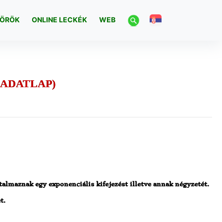
ÖRÖK
ONLINE LECKÉK
WEB
LADATLAP)
lmaznak egy exponenciális kifejezést illetve annak négyzetét.
t.