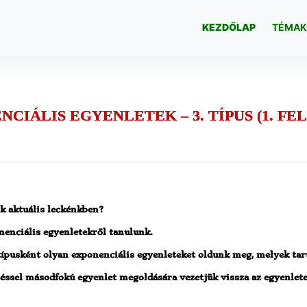
KEZDŐLAP
TÉMAK
CIÁLIS EGYENLETEK – 3. TÍPUS (1. FE
k aktuális leckénkben?
enciális egyenletekről tanulunk.
pusként olyan exponenciális egyenleteket oldunk meg, melyek tarta
éssel másodfokú egyenlet megoldására vezetjük vissza az egyenlete