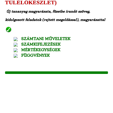
TÚLÉLŐKÉSZLET)
Új tananyag magyarázata, füzetbe írandó szöveg,
kidolgozott feladatok (rejtett megoldással), magyarázattal
SZÁMTANI MŰVELETEK
SZÁMKIFEJEZÉSEK
MÉRTÉKEGYSÉGEK
FÜGGVÉNYEK