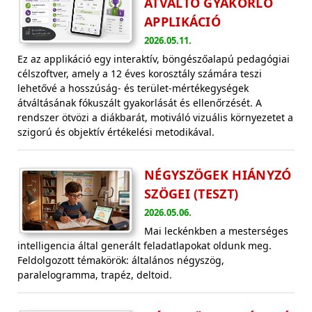
ÁTVÁLTÓ GYAKORLÓ
APPLIKÁCIÓ
2026.05.11.
Ez az applikáció egy interaktív, böngészőalapú pedagógiai
célszoftver, amely a 12 éves korosztály számára teszi
lehetővé a hosszúság- és terület-mértékegységek
átváltásának fókuszált gyakorlását és ellenőrzését. A
rendszer ötvözi a diákbarát, motiváló vizuális környezetet a
szigorú és objektív értékelési metodikával.
NÉGYSZÖGEK HIÁNYZÓ
SZÖGEI (TESZT)
2026.05.06.
Mai leckénkben a mesterséges
intelligencia által generált feladatlapokat oldunk meg.
Feldolgozott témakörök: általános négyszög,
paralelogramma, trapéz, deltoid.