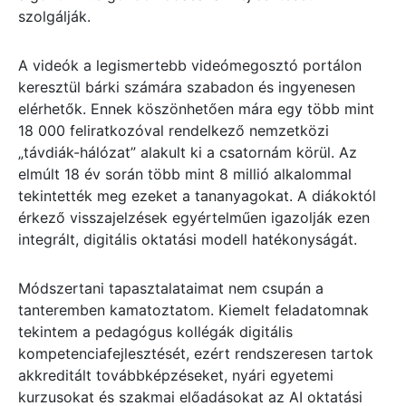
szolgálják.
A videók a legismertebb videómegosztó portálon
keresztül bárki számára szabadon és ingyenesen
elérhetők. Ennek köszönhetően mára egy több mint
18 000 feliratkozóval rendelkező nemzetközi
„távdiák-hálózat” alakult ki a csatornám körül. Az
elmúlt 18 év során több mint 8 millió alkalommal
tekintették meg ezeket a tananyagokat. A diákoktól
érkező visszajelzések egyértelműen igazolják ezen
integrált, digitális oktatási modell hatékonyságát.
Módszertani tapasztalataimat nem csupán a
tanteremben kamatoztatom. Kiemelt feladatomnak
tekintem a pedagógus kollégák digitális
kompetenciafejlesztését, ezért rendszeresen tartok
akkreditált továbbképzéseket, nyári egyetemi
kurzusokat és szakmai előadásokat az AI oktatási