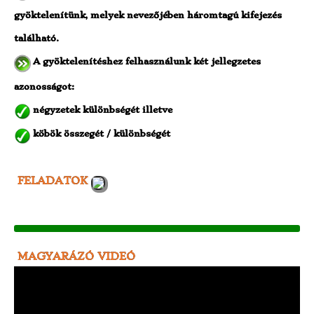
gyöktelenítünk, melyek nevezőjében háromtagú kifejezés
található.
A gyöktelenítéshez felhasználunk két jellegzetes
azonosságot:
négyzetek különbségét illetve
köbök összegét / különbségét
FELADATOK
MAGYARÁZÓ VIDEÓ